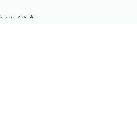
©+ ۱۴۰۵ - تمام حقوق این وب‌سایت متعلق به «مکتب تهران» است. هرگونه کپی‌برداری از محتوای وب‌سایت ممنوع است.